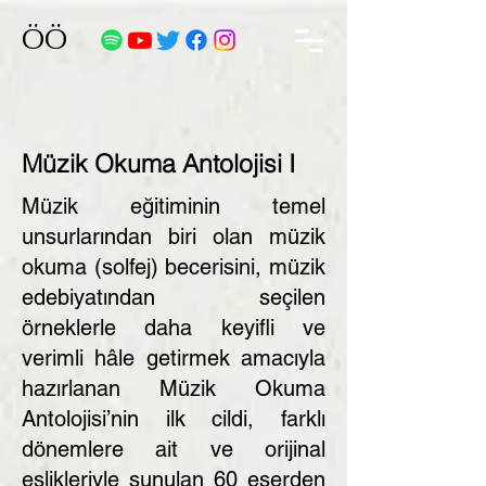
ÖÖ
Müzik Okuma Antolojisi I
Müzik eğitiminin temel
unsurlarından biri olan müzik
okuma (solfej) becerisini, müzik
edebiyatından seçilen
örneklerle daha keyifli ve
verimli hâle getirmek amacıyla
hazırlanan Müzik Okuma
Antolojisi’nin ilk cildi, farklı
dönemlere ait ve orijinal
eşlikleriyle sunulan 60 eserden